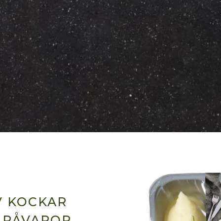
V KOCKAR
 RÅVAROR.