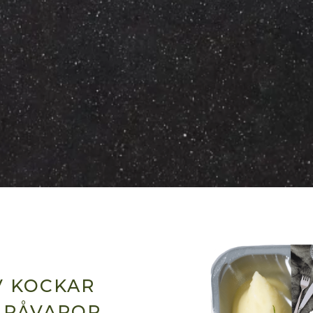
V KOCKAR
 RÅVAROR.